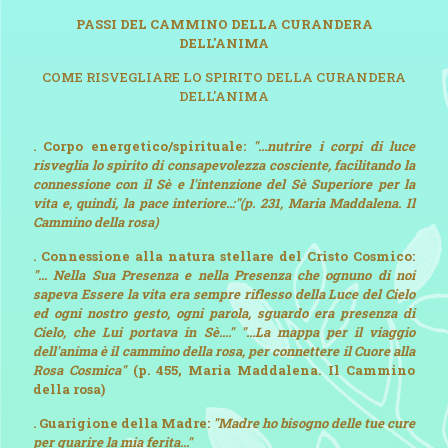
PASSI DEL CAMMINO DELLA CURANDERA
DELL'ANIMA
COME RISVEGLIARE LO SPIRITO DELLA CURANDERA
DELL'ANIMA
. Corpo energetico/spirituale:
"...nutrire i corpi di luce
risveglia lo spirito di consapevolezza cosciente, facilitando la
connessione con il Sè e l'intenzione del Sè Superiore per la
vita e, quindi, la pace interiore..:"(p. 231, Maria Maddalena. Il
Cammino della rosa)
. Connessione alla natura stellare del Cristo Cosmico:
"... Nella Sua Presenza e nella Presenza che ognuno di noi
sapeva Essere la vita era sempre riflesso della Luce del Cielo
ed ogni nostro gesto, ogni parola, sguardo era presenza di
Cielo, che Lui portava in Sè...." "...La mappa per il viaggio
dell'anima è il cammino della rosa, per connettere il Cuore alla
Rosa Cosmica"
(p. 455, Maria Maddalena. Il Cammino
della rosa)
. Guarigione della Madre:
"Madre ho bisogno delle tue cure
per guarire la mia ferita..."