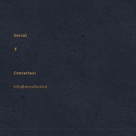
Social
Contattaci
info@annafermi.it