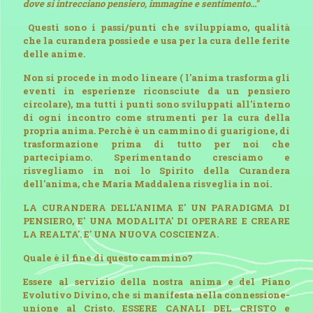
dove si intrecciano pensiero, immagine e sentimento..."
Questi sono i passi/punti che sviluppiamo, qualità
che la curandera possiede e usa per la cura delle ferite
delle anime.
Non si procede in modo lineare ( l'anima trasforma gli
eventi in esperienze riconsciute da un pensiero
circolare), ma tutti i punti sono sviluppati all'interno
di ogni incontro come strumenti per la cura della
propria anima. Perchè è un cammino di guarigione, di
trasformazione prima di tutto per noi che
partecipiamo. Sperimentando cresciamo e
risvegliamo in noi lo Spirito della Curandera
dell'anima, che Maria Maddalena risveglia in noi.
LA CURANDERA DELL'ANIMA E' UN PARADIGMA DI
PENSIERO, E' UNA MODALITA' DI OPERARE E CREARE
LA REALTA'. E' UNA NUOVA COSCIENZA.
Quale è il fine di questo cammino?
Essere al servizio della nostra anima e del Piano
Evolutivo Divino, che si manifesta nella connessione-
unione al Cristo. ESSERE CANALI DEL CRISTO e