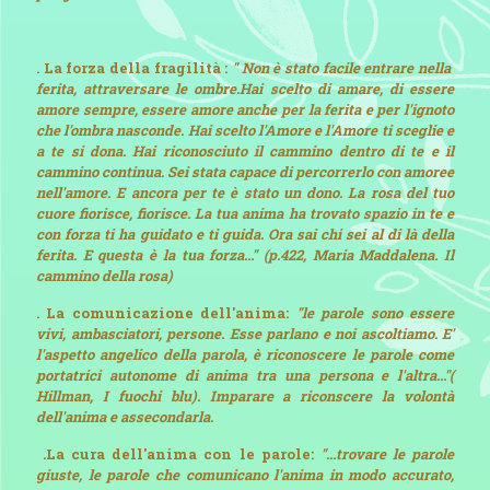
.
La forza della fragilità :
" Non è stato facile entrare nella
ferita, attraversare le ombre.Hai scelto di amare, di essere
amore sempre, essere amore anche per la ferita e per l'ignoto
che l'ombra nasconde. Hai scelto l'Amore e l'Amore ti sceglie e
a te si dona. Hai riconosciuto il cammino dentro di te e il
cammino continua. Sei stata capace di percorrerlo con amoree
nell'amore. E ancora per te è stato un dono. La rosa del tuo
cuore fiorisce, fiorisce. La tua anima ha trovato spazio in te e
con forza ti ha guidato e ti guida. Ora sai chi sei al di là della
ferita. E questa è la tua forza..." (p.422, Maria Maddalena. Il
cammino della rosa)
. La comunicazione dell'anima:
"le parole sono essere
vivi, ambasciatori, persone. Esse parlano e noi ascoltiamo. E'
l'aspetto angelico della parola, è riconoscere le parole come
portatrici autonome di anima tra una persona e l'altra..."(
Hillman, I fuochi blu). Imparare a riconscere la volontà
dell'anima e assecondarla.
.
La cura dell'anima con le parole:
"...trovare le parole
giuste, le parole che comunicano l'anima in modo accurato,