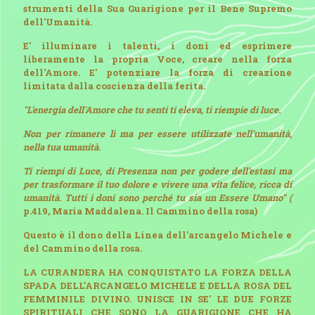
strumenti della Sua Guarigione per il Bene Supremo
dell'Umanità.
E' illuminare i talenti, i doni ed esprimere
liberamente la propria Voce, creare nella forza
dell'Amore. E' potenziare la forza di creazione
limitata dalla coscienza della ferita.
"L'energia dell'Amore che tu senti ti eleva, ti riempie di luce.
Non per rimanere lì ma per essere utilizzate nell'umanità,
nella tua umanità.
Ti riempi di Luce, di Presenza non per godere dell'estasi ma
per trasformare il tuo dolore e vivere una vita felice, ricca di
umanità. Tutti i doni sono perché tu sia un Essere Umano" (
p.419, Maria Maddalena. Il Cammino della rosa)
Questo è il dono della Linea dell'arcangelo Michele e
del Cammino della rosa.
LA CURANDERA HA CONQUISTATO LA FORZA DELLA
SPADA DELL'ARCANGELO MICHELE E DELLA ROSA DEL
FEMMINILE DIVINO. UNISCE IN SE' LE DUE FORZE
SPIRITUALI CHE SONO LA GUARIGIONE CHE HA