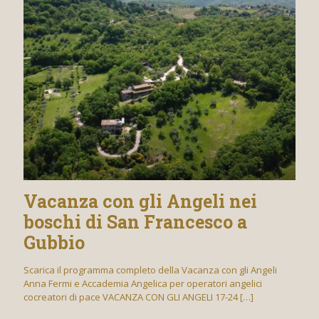
Vacanza con gli Angeli nei
boschi di San Francesco a
Gubbio
Scarica il programma completo della Vacanza con gli Angeli
Anna Fermi e Accademia Angelica per operatori angelici
cocreatori di pace VACANZA CON GLI ANGELI 17-24
[…]