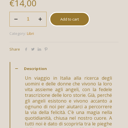
€
14,00
Vivere
Add to cart
con
gli
Angeli
Category:
Libri
quantity
Share
Description
Un viaggio in Italia alla ricerca degli
uomini e delle donne che vivono la loro
vita assieme agli angeli, con la fedele
trascrizione delle loro storie. Già, perché
gli angeli esistono e vivono accanto a
ognuno di noi per aiutarci a percorrere
la via della felicità. C’è una magia nella
quotidianità, chiusa nel nostro cuore. A
tutti noi è dato di scoprirla tra le pieghe