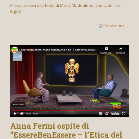
Preparandoci alla festa di Maria Maddalena (che cade il 22
luglio)
Read more
Anna Fermi ospite di
“EssereBenEssere – l’Etica del