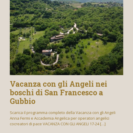
Vacanza con gli Angeli nei
boschi di San Francesco a
Gubbio
Scarica il programma completo della Vacanza con gli Angeli
Anna Fermi e Accademia Angelica per operatori angelici
cocreatori di pace VACANZA CON GLI ANGELI 17-24
[…]