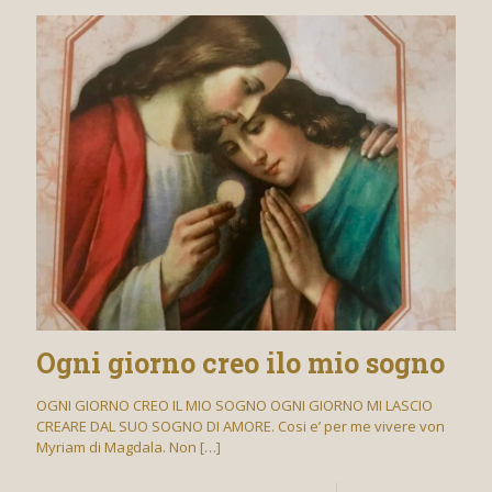
Ogni giorno creo ilo mio sogno
OGNI GIORNO CREO IL MIO SOGNO OGNI GIORNO MI LASCIO
CREARE DAL SUO SOGNO DI AMORE. Cosi e’ per me vivere von
Myriam di Magdala. Non
[…]