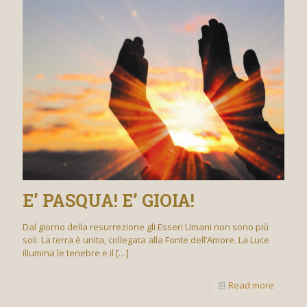
E’ PASQUA! E’ GIOIA!
Dal giorno della resurrezione gli Esseri Umani non sono più
soli. La terra è unita, collegata alla Fonte dell’Amore. La Luce
illumina le tenebre e il
[…]
Read more